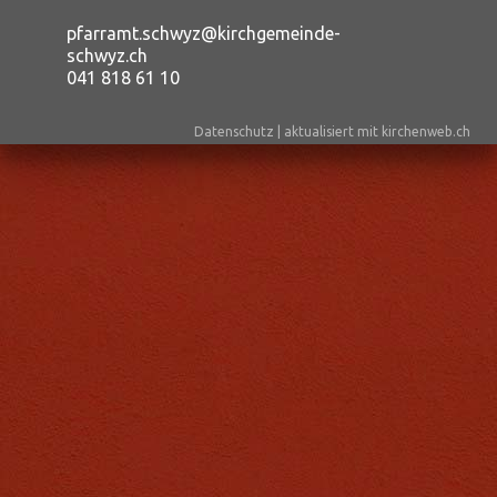
pfarramt.schwyz@kirchgemeinde-
schwyz.ch
041 818 61 10
Datenschutz
|
aktualisiert mit kirchenweb.ch