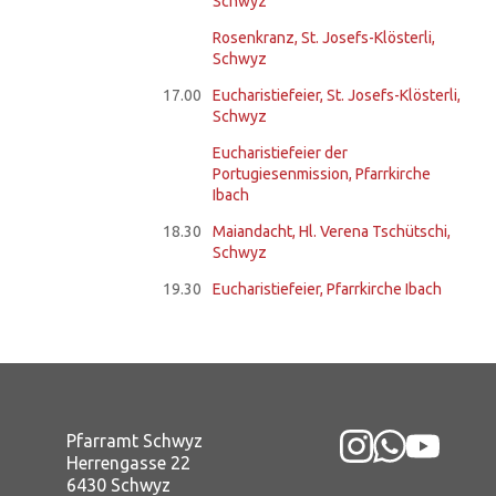
Schwyz
Rosenkranz, St. Josefs-Klösterli,
Schwyz
17.00
Eucharistiefeier, St. Josefs-Klösterli,
Schwyz
Eucharistiefeier der
Portugiesenmission, Pfarrkirche
Ibach
18.30
Maiandacht, Hl. Verena Tschütschi,
Schwyz
19.30
Eucharistiefeier, Pfarrkirche Ibach
Pfarramt Schwyz
Herrengasse 22
6430 Schwyz