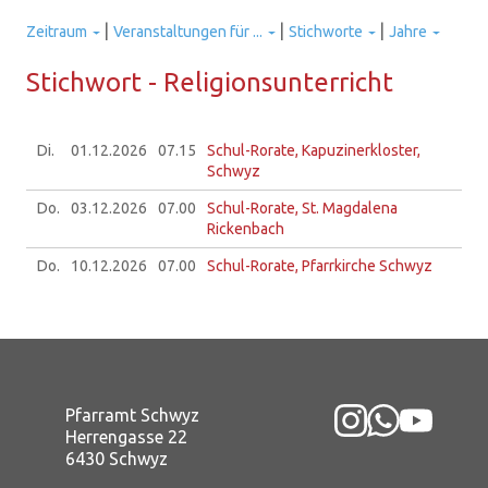
|
|
|
Zeitraum
Veranstaltungen für ...
Stichworte
Jahre
Stich­wort - Re­li­gi­ons­un­ter­richt
Di.
01.12.
2026
07.15
Schul-Rorate, Kapuzinerkloster,
Schwyz
Do.
03.12.
2026
07.00
Schul-Rorate, St. Magdalena
Rickenbach
Do.
10.12.
2026
07.00
Schul-Rorate, Pfarrkirche Schwyz
Pfarramt Schwyz
Herrengasse 22
6430 Schwyz