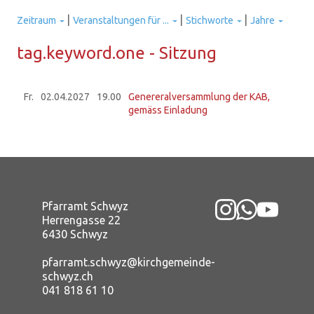
|
|
|
Zeitraum
Veranstaltungen für ...
Stichworte
Jahre
tag.key­word.one - Sit­zung
Fr.
02.04.
2027
19.00
Genereralversammlung der KAB,
gemäss Einladung
Pfarramt Schwyz
Herrengasse 22
6430 Schwyz
pfarramt.schwyz@kirchgemeinde-
schwyz.ch
041 818 61 10