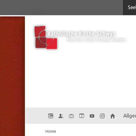
See
Allg
7
Home