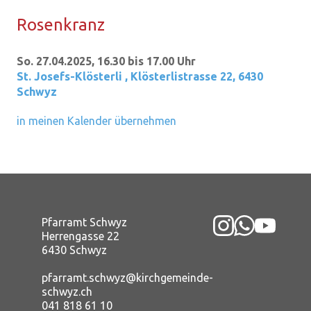
Ro­sen­kranz
So. 27.04.2025, 16.30 bis 17.00 Uhr
St. Josefs-Klösterli
,
Klösterlistrasse 22, 6430
Schwyz
in meinen Kalender übernehmen
Pfarramt Schwyz
Herrengasse 22
6430 Schwyz
pfarramt.schwyz@kirchgemeinde-
schwyz.ch
041 818 61 10